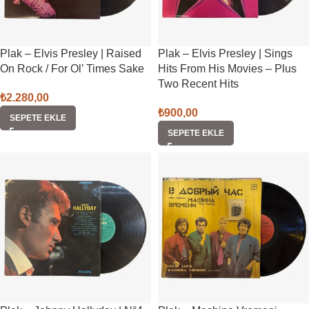
Plak – Elvis Presley | Raised
Plak – Elvis Presley | Sings
On Rock / For Ol’ Times Sake
Hits From His Movies – Plus
Two Recent Hits
₺
2.280,00
₺
900,00
SEPETE EKLE
SEPETE EKLE