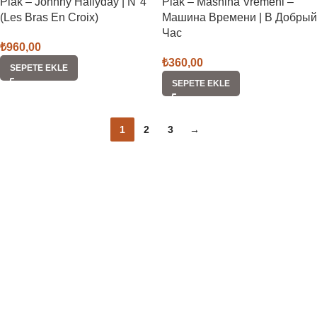
Plak – Johnny Hallyday | N°4
Plak – Mashina Vremeni –
(Les Bras En Croix)
Машина Времени | В Добрый
Час
₺
960,00
₺
360,00
SEPETE EKLE
SEPETE EKLE
1
2
3
→