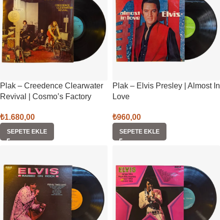
Plak – Creedence Clearwater
Plak – Elvis Presley | Almost In
Revival | Cosmo’s Factory
Love
₺
1.680,00
₺
960,00
SEPETE EKLE
SEPETE EKLE