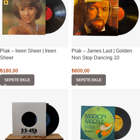
Plak – Ireen Sheer | Ireen
Plak – James Last | Golden
Sheer
Non Stop Dancing 10
₺
180,00
₺
600,00
SEPETE EKLE
SEPETE EKLE