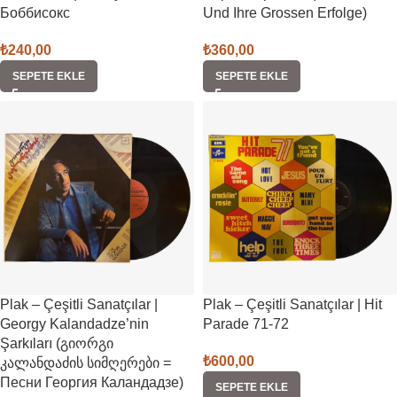
Боббисокс
Und Ihre Grossen Erfolge)
₺
240,00
₺
360,00
SEPETE EKLE
SEPETE EKLE
Plak – Çeşitli Sanatçılar |
Plak – Çeşitli Sanatçılar | Hit
Georgy Kalandadze’nin
Parade 71-72
Şarkıları (გიორგი
₺
600,00
კალანდაძის სიმღერები =
Песни Георгия Каландадзе)
SEPETE EKLE