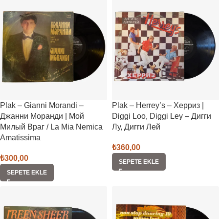
Plak – Gianni Morandi –
Plak – Herrey’s – Херриз |
Джанни Моранди | Мой
Diggi Loo, Diggi Ley – Дигги
Милый Враг / La Mia Nemica
Лу, Дигги Лей
Amatissima
₺
360,00
₺
300,00
SEPETE EKLE
SEPETE EKLE