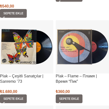
₺
540,00
SEPETE EKLE
Plak – Çeşitli Sanatçılar |
Plak – Flame – Пламя |
Sanremo ’73
Время “Пик”
₺
1.680,00
₺
360,00
SEPETE EKLE
SEPETE EKLE