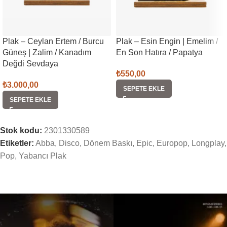
Plak – Ceylan Ertem / Burcu
Plak – Esin Engin | Emelim /
Güneş | Zalim / Kanadım
En Son Hatıra / Papatya
Değdi Sevdaya
₺
550,00
₺
3.000,00
SEPETE EKLE
SEPETE EKLE
Stok kodu:
2301330589
Etiketler:
Abba
,
Disco
,
Dönem Baskı
,
Epic
,
Europop
,
Longplay
,
Pop
,
Yabancı Plak