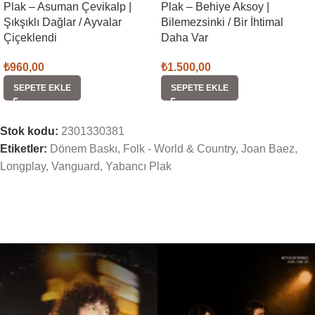
Plak – Asuman Çevikalp |
Plak – Behiye Aksoy |
Şıkşıklı Dağlar / Ayvalar
Bilemezsinki / Bir İhtimal
Çiçeklendi
Daha Var
₺
960,00
₺
1.500,00
SEPETE EKLE
SEPETE EKLE
Stok kodu:
2301330381
Etiketler:
Dönem Baskı
,
Folk - World & Country
,
Joan Baez
,
Longplay
,
Vanguard
,
Yabancı Plak