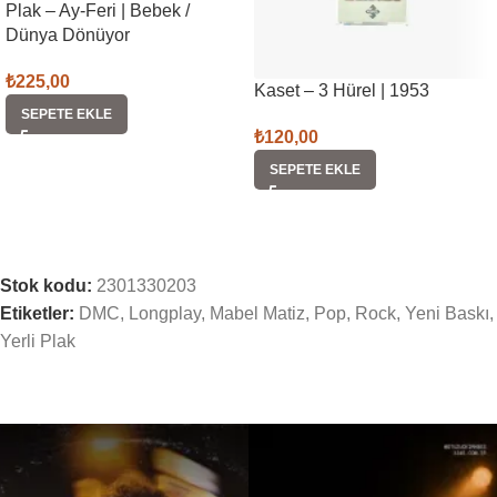
Plak – Ay-Feri | Bebek /
Dünya Dönüyor
₺
225,00
Kaset – 3 Hürel | 1953
SEPETE EKLE
₺
120,00
SEPETE EKLE
Stok kodu:
2301330203
Etiketler:
DMC
,
Longplay
,
Mabel Matiz
,
Pop
,
Rock
,
Yeni Baskı
,
Yerli Plak