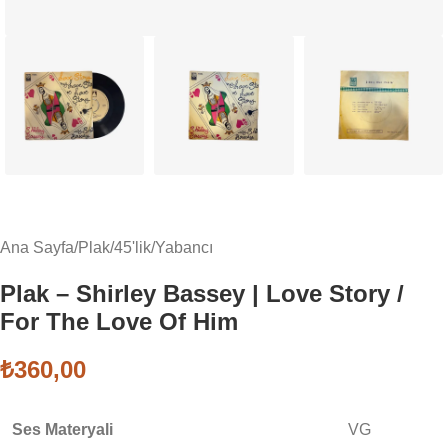
Ana Sayfa
/
Plak
/
45'lik
/
Yabancı
Plak – Shirley Bassey | Love Story /
For The Love Of Him
₺
360,00
Ses Materyali
VG