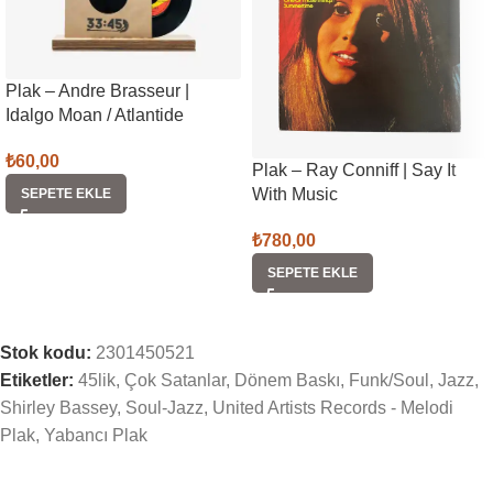
Plak – Andre Brasseur |
Idalgo Moan / Atlantide
₺
60,00
Plak – Ray Conniff | Say It
With Music
SEPETE EKLE
₺
780,00
SEPETE EKLE
Stok kodu:
2301450521
Etiketler:
45lik
,
Çok Satanlar
,
Dönem Baskı
,
Funk/Soul
,
Jazz
,
Shirley Bassey
,
Soul-Jazz
,
United Artists Records - Melodi
Plak
,
Yabancı Plak