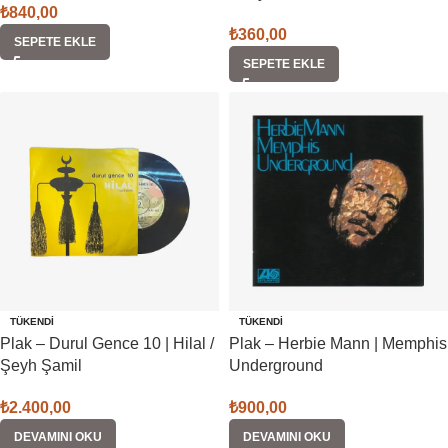
₺
840,00
₺
360,00
SEPETE EKLE
SEPETE EKLE
TÜKENDI
TÜKENDI
Plak – Durul Gence 10 | Hilal /
Plak – Herbie Mann | Memphis
Şeyh Şamil
Underground
₺
2.400,00
₺
900,00
DEVAMINI OKU
DEVAMINI OKU