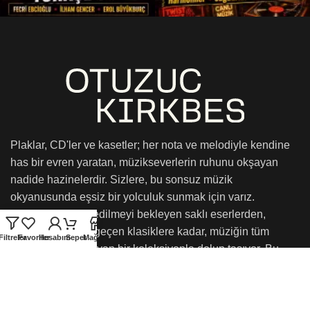
Plaklar, CD'ler ve kasetler; her nota ve melodiyle kendine
has bir evren yaratan, müzikseverlerin ruhunu okşayan
nadide hazinelerdir. Sizlere, bu sonsuz müzik
okyanusunda eşsiz bir yolculuk sunmak için varız.
Mağazamız, keşfedilmeyi bekleyen saklı eserlerden,
zamanın ötesine geçen klasiklere kadar, müziğin tüm
Filtreler
Favoriler
Hesabım
Sepet
Mağaza
renklerini kucaklayan bir koleksiyonla dolup taşıyor. Bu
müzikal hazineleri, sizlerin duyusal yolculuğunuza eşlik
etmek ve onu daha da unutulmaz kılmak için sunmaktan
onur duyarız. Yaşayın, hissedin ve keşfedin!