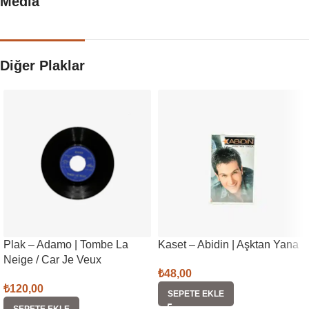
Media
Diğer Plaklar
Plak – Adamo | Tombe La
Kaset – Abidin | Aşktan Yana
Neige / Car Je Veux
₺
48,00
₺
120,00
SEPETE EKLE
SEPETE EKLE