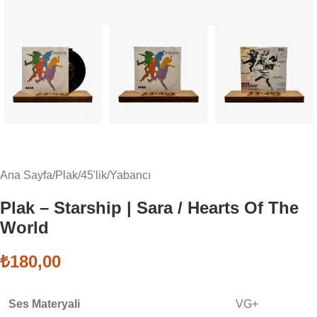
Ana Sayfa
/
Plak
/
45'lik
/
Yabancı
Plak – Starship | Sara / Hearts Of The
World
₺
180,00
Ses Materyali
VG+