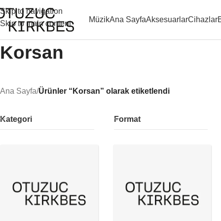
Skip to navigation
Müzik
Ana Sayfa
Aksesuarlar
Cihazlar
Skip to main content
Korsan
Ana Sayfa
/
Ürünler “Korsan” olarak etiketlendi
Kategori
Format