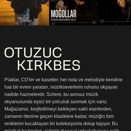
Plaklar, CD'ler ve kasetler; her nota ve melodiyle kendine
has bir evren yaratan, müzikseverlerin ruhunu okşayan
nadide hazinelerdir. Sizlere, bu sonsuz müzik
okyanusunda eşsiz bir yolculuk sunmak için varız.
Mağazamız, keşfedilmeyi bekleyen saklı eserlerden,
zamanın ötesine geçen klasiklere kadar, müziğin tüm
renklerini kucaklayan bir koleksiyonla dolup taşıyor. Bu
müzikal hazineleri, sizlerin duyusal yolculuğunuza eşlik