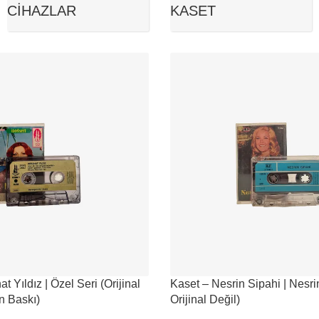
CIHAZLAR
KASET
 Yıldız | Özel Seri (Orijinal
Kaset – Nesrin Sipahi | Nesri
n Baskı)
Orijinal Değil)