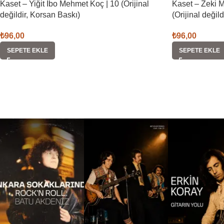
Kaset – Yiğit İbo Mehmet Koç | 10 (Orijinal
Kaset – Zeki M
değildir, Korsan Baskı)
(Orijinal değil
₺
96,00
₺
96,00
SEPETE EKLE
SEPETE EKLE