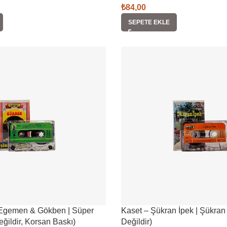
₺
84,00
SEPETE EKLE
 Egemen & Gökben | Süper
Kaset – Şükran İpek | Şükran 
değildir, Korsan Baskı)
Değildir)