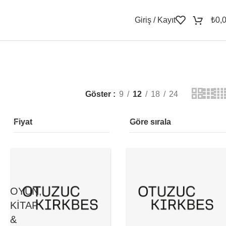
Giriş / Kayıt
₺
0,
Göster
9
12
18
24
Fiyat
Göre sırala
OYUN,
KITAP
&