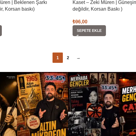
üren | Beklenen Şarkı
Kaset – Zeki Müren | Güneşin 
dir, Korsan baskı)
değildir, Korsan Baskı )
₺
96,00
SEPETE EKLE
1
2
→