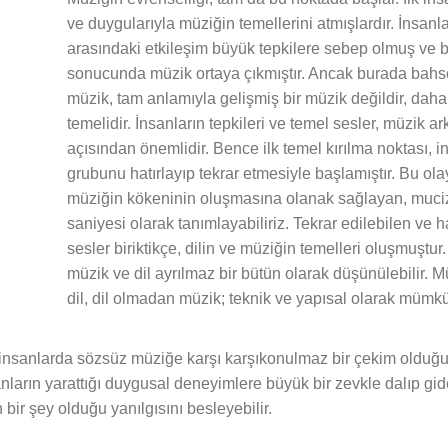
ve duygularıyla müziğin temellerini atmışlardır. İnsanl
arasındaki etkileşim büyük tepkilere sebep olmuş ve b
sonucunda müzik ortaya çıkmıştır. Ancak burada bahse
müzik, tam anlamıyla gelişmiş bir müzik değildir, dah
temelidir. İnsanların tepkileri ve temel sesler, müzik ar
açısından önemlidir. Bence ilk temel kırılma noktası, i
grubunu hatırlayıp tekrar etmesiyle başlamıştır. Bu olay
müziğin kökeninin oluşmasına olanak sağlayan, mucize
saniyesi olarak tanımlayabiliriz. Tekrar edilebilen ve h
sesler biriktikçe, dilin ve müziğin temelleri oluşmuştur.
müzik ve dil ayrılmaz bir bütün olarak düşünülebilir.
dil, dil olmadan müzik; teknik ve yapısal olarak mümkü
n insanlarda sözsüz müziğe karşı karşıkonulmaz bir çekim olduğ
anların yarattığı duygusal deneyimlere büyük bir zevkle dalıp gid
 bir şey olduğu yanılgısını besleyebilir.