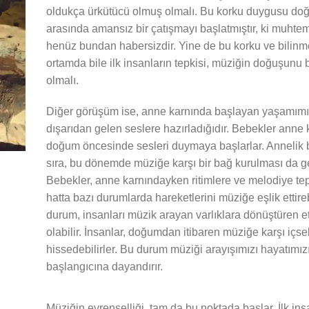
oldukça ürkütücü olmuş olmalı. Bu korku duygusu doğa
arasında amansız bir çatışmayı başlatmıştır, ki muht
henüz bundan habersizdir. Yine de bu korku ve bilinme
ortamda bile ilk insanların tepkisi, müziğin doğuşunu 
olmalı.
Diğer görüşüm ise, anne karnında başlayan yaşamımız
dışarıdan gelen seslere hazırladığıdır. Bebekler anne 
doğum öncesinde sesleri duymaya başlarlar. Annelik 
sıra, bu dönemde müziğe karşı bir bağ kurulması da ge
Bebekler, anne karnındayken ritimlere ve melodiye tepk
hatta bazı durumlarda hareketlerini müziğe eşlik ettireb
durum, insanları müzik arayan varlıklara dönüştüren e
olabilir. İnsanlar, doğumdan itibaren müziğe karşı içse
hissedebilirler. Bu durum müziği arayışımızı hayatımız
başlangıcına dayandırır.
Müziğin evrenselliği, tam da bu noktada başlar. İlk insa