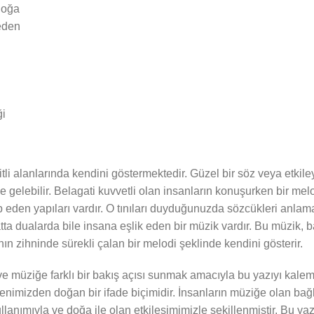
doğa
 eden
ği
i alanlarında kendini göstermektedir. Güzel bir söz veya etkiley
gelebilir. Belagati kuvvetli olan insanların konuşurken bir melo
akip eden yapıları vardır. O tınıları duyduğunuzda sözcükleri anlama
atta dualarda bile insana eşlik eden bir müzik vardır. Bu müzik, b
ın zihninde sürekli çalan bir melodi şeklinde kendini gösterir.
 müziğe farklı bir bakış açısı sunmak amacıyla bu yazıyı kalem
nimizden doğan bir ifade biçimidir. İnsanların müziğe olan bağlı
llanımıyla ve doğa ile olan etkileşimimizle şekillenmiştir. Bu yaz