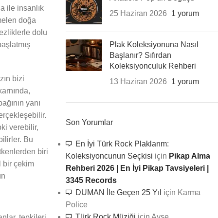
 ile insanlık
25 Haziran 2026
1 yorum
emelen doğa
zliklerle dolu
başlatmış
Plak Koleksiyonuna Nasıl
Başlanır? Sıfırdan
Koleksiyonculuk Rehberi
ın bizi
13 Haziran 2026
1 yorum
karnında,
bağının yanı
rçekleşebilir.
Son Yorumlar
i verebilir,
ilirler. Bu
En İyi Türk Rock Plaklarım:
tkenlerden biri
Koleksiyoncunun Seçkisi
için
Pikap Alma
l bir çekim
Rehberi 2026 | En İyi Pikap Tavsiyeleri |
ın
3345 Records
DUMAN İle Geçen 25 Yıl
için
Karma
Police
Türk Rock Müziği
için
Ayşe
nlar, tepkileri