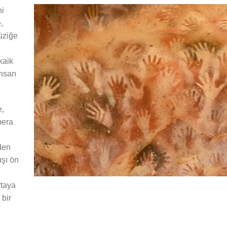
ni
,
üziğe
kaik
insan
e,
pera
den
ışı ön
rtaya
 bir