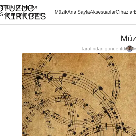
Skip to navigation
Müzik
Ana Sayfa
Aksesuarlar
Cihazlar
Skip to main content
Müzi
Tarafından gönderildi
M