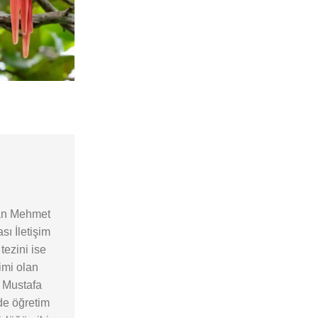
lan Mehmet
sı İletişim
tezini ise
imi olan
y Mustafa
de öğretim