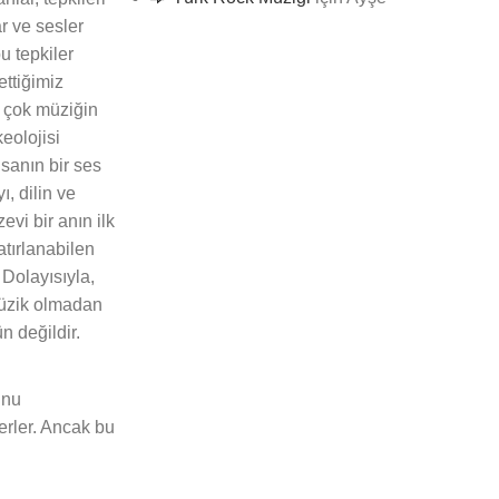
ar ve sesler
u tepkiler
ttiğimiz
a çok müziğin
keolojisi
nsanın bir ses
ı, dilin ve
vi bir anın ilk
atırlanabilen
 Dolayısıyla,
 Müzik olmadan
n değildir.
unu
erler. Ancak bu