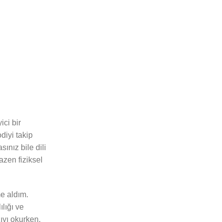
ici bir
diyi takip
sınız bile dili
azen fiziksel
e aldım.
lığı ve
ıyı okurken,