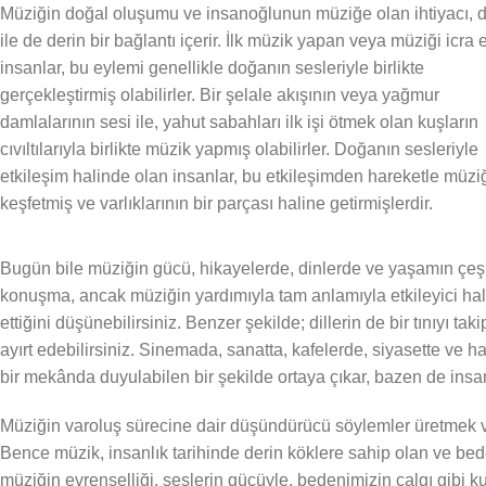
Müziğin doğal oluşumu ve insanoğlunun müziğe olan ihtiyacı, 
ile de derin bir bağlantı içerir. İlk müzik yapan veya müziği icra
insanlar, bu eylemi genellikle doğanın sesleriyle birlikte
gerçekleştirmiş olabilirler. Bir şelale akışının veya yağmur
damlalarının sesi ile, yahut sabahları ilk işi ötmek olan kuşların
cıvıltılarıyla birlikte müzik yapmış olabilirler. Doğanın sesleriyle
etkileşim halinde olan insanlar, bu etkileşimden hareketle müzi
keşfetmiş ve varlıklarının bir parçası haline getirmişlerdir.
Bugün bile müziğin gücü, hikayelerde, dinlerde ve yaşamın çeşitl
konuşma, ancak müziğin yardımıyla tam anlamıyla etkileyici hale 
ettiğini düşünebilirsiniz. Benzer şekilde; dillerin de bir tınıyı t
ayırt edebilirsiniz. Sinemada, sanatta, kafelerde, siyasette ve h
bir mekânda duyulabilen bir şekilde ortaya çıkar, bazen de insan
Müziğin varoluş sürecine dair düşündürücü söylemler üretmek ve
Bence müzik, insanlık tarihinde derin köklere sahip olan ve bede
müziğin evrenselliği, seslerin gücüyle, bedenimizin çalgı gibi ku