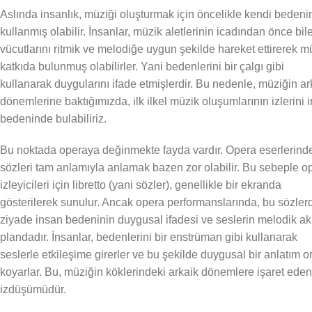
Aslında insanlık, müziği oluşturmak için öncelikle kendi bedeni
kullanmış olabilir. İnsanlar, müzik aletlerinin icadından önce bile
vücutlarını ritmik ve melodiğe uygun şekilde hareket ettirerek m
katkıda bulunmuş olabilirler. Yani bedenlerini bir çalgı gibi
kullanarak duygularını ifade etmişlerdir. Bu nedenle, müziğin ar
dönemlerine baktığımızda, ilk ilkel müzik oluşumlarının izlerini 
bedeninde bulabiliriz.
Bu noktada operaya değinmekte fayda vardır. Opera eserlerind
sözleri tam anlamıyla anlamak bazen zor olabilir. Bu sebeple o
izleyicileri için libretto (yani sözler), genellikle bir ekranda
gösterilerek sunulur. Ancak opera performanslarında, bu sözler
ziyade insan bedeninin duygusal ifadesi ve seslerin melodik ak
plandadır. İnsanlar, bedenlerini bir enstrüman gibi kullanarak
seslerle etkileşime girerler ve bu şekilde duygusal bir anlatım o
koyarlar. Bu, müziğin köklerindeki arkaik dönemlere işaret eden
izdüşümüdür.