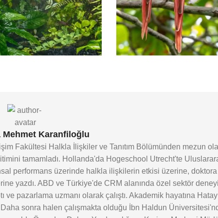
 Mehmet Karanfiloğlu
tişim Fakültesi Halkla İlişkiler ve Tanıtım Bölümünden mezun o
itimini tamamladı. Hollanda'da Hogeschool Utrecht'te Uluslarara
l performans üzerinde halkla ilişkilerin etkisi üzerine, doktora 
üzerine yazdı. ABD ve Türkiye'de CRM alanında özel sektör deney
aptı ve pazarlama uzmanı olarak çalıştı. Akademik hayatına Hata
. Daha sonra halen çalışmakta olduğu İbn Haldun Üniversitesi'n