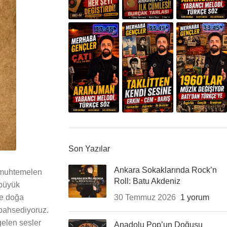
Son Yazılar
Ankara Sokaklarında Rock’n
n muhtemelen
Roll: Batu Akdeniz
 büyük
ve doğa
30 Temmuz 2026
1 yorum
bahsediyoruz.
gelen sesler
Anadolu Pop’un Doğuşu