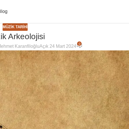
Blog
MÜZIK TARIHI
k Arkeolojisi
0
ehmet Karanfiloğlu
Açık 24 Mart 2024