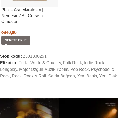
Plak – Asu Maralman |
Nerdesin / Bir Görsem
Ölmeden
₺
840,00
SEPETE EKLE
Stok kodu:
2301330251
Etiketler:
Folk - World & Country
,
Folk Rock
,
Indie Rock
,
Longplay
,
Majör Özgün Müzik Yapım
,
Pop Rock
,
Psychedelic
Rock
,
Rock
,
Rock & Roll
,
Selda Bağcan
,
Yeni Baskı
,
Yerli Plak