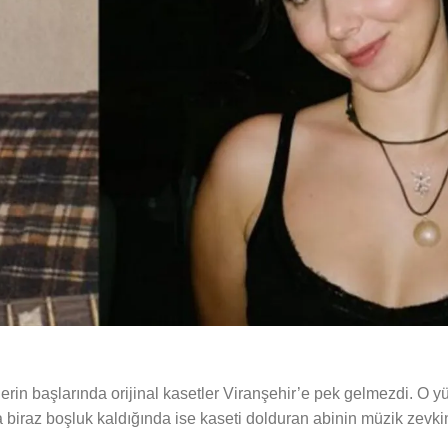
erin başlarında orijinal kasetler Viranşehir’e pek gelmezdi. O 
da biraz boşluk kaldığında ise kaseti dolduran abinin müzik zevk