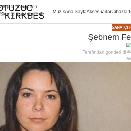
Skip to navigation
Müzik
Ana Sayfa
Aksesuarlar
Cihazlar
Skip to main content
SANATÇI 
Şebnem Fer
Tarafından gönderildi