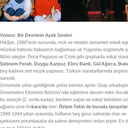
Volvox: Bir Devrimin Ayak Sesleri
Hikâye, 1980’lerin sonunda, rock ve metalin tamamen erkek e
müzikal hafızası babasının bağlaması ve Yugoslav ezgileriyle şek
fitilini ateşler. Önce Pegasus ve Crom gibi gruplarda vokal ola
Şebnem Ferah, Duygu Karpuz, Ebru Bank, Gül Ağırca, Buk
beş kadının sert müzik yapması, Türkiye standartlarında alışılm
sarsıldı.
Üniversite yılları geldiğinde yollar kısmen ayrılır. Grup arkadaşl
Üniversitesi Ekonomi Bölümü’nde eğitimine devam eder. Ancak 
bu süreçte (2. sınıfa kadar), besteler yapar ve vokal teknikleri 
ağlarını yine An
kara’da
örer;
Özlem Tekin ile burada tanışırlar
1988-1994 yılları arasında, haftanın beş günü sahnede olan ve s
şarkılarını yorumlasalar da sahne deneyimleri onları pişirir. En b