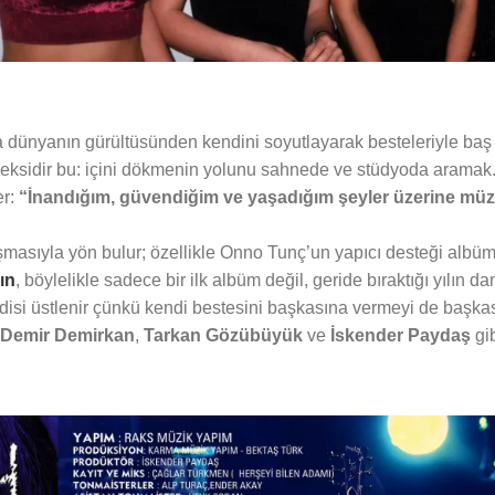
 dünyanın gürültüsünden kendini soyutlayarak besteleriyle baş 
leksidir bu: içini dökmenin yolunu sahnede ve stüdyoda aramak.
er:
“İnandığım, güvendiğim ve yaşadığım şeyler üzerine müz
ışmasıyla yön bulur; özellikle Onno Tunç’un yapıcı desteği albüm
ın
, böylelikle sadece bir ilk albüm değil, geride bıraktığı yılın da
isi üstlenir çünkü kendi bestesini başkasına vermeyi de başkası
Demir Demirkan
,
Tarkan Gözübüyük
ve
İskender Paydaş
gi