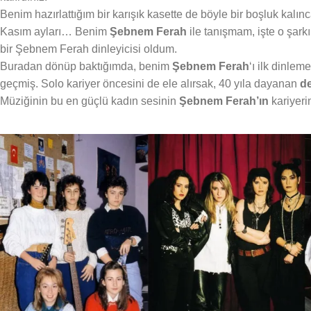
Benim hazırlattığım bir karışık kasette de böyle bir boşluk kalı
Kasım ayları… Benim
Şebnem Ferah
ile tanışmam, işte o şark
bir Şebnem Ferah dinleyicisi oldum.
Buradan dönüp baktığımda, benim
Şebnem Ferah
‘ı ilk dinle
geçmiş. Solo kariyer öncesini de ele alırsak, 40 yıla dayanan
de
Müziğinin bu en güçlü kadın sesinin
Şebnem Ferah’ın
kariyeri