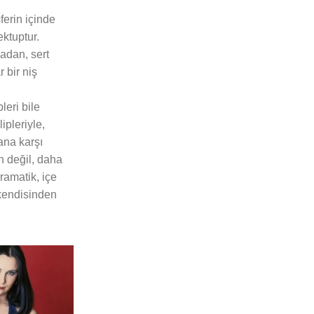
ferin içinde
ektuptur.
madan, sert
ar bir niş
leri bile
ipleriyle,
ana karşı
n değil, daha
ramatik, içe
 kendisinden