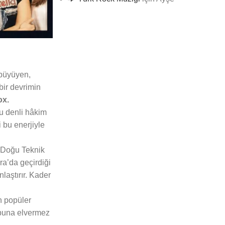
 büyüyen,
bir devrimin
ox.
u denli hâkim
i bu enerjiyle
a Doğu Teknik
a’da geçirdiği
laştırır. Kader
n popüler
 buna elvermez