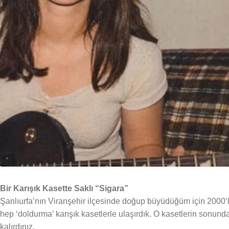
Bir Karışık Kasette Saklı “Sigara”
Şanlıurfa’nın Viranşehir ilçesinde doğup büyüdüğüm için 2000’l
hep ‘doldurma’ karışık kasetlerle ulaşırdık. O kasetlerin sonun
kalırdınız.