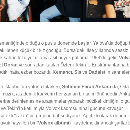
gemenliğinde olduğu o puslu dönemde başlar. Yalova’da doğup
illenen küçük bir kız çocuğu; Bursa’daki lise yıllarında sessiz 
rak sahne tozu yutar, ama asıl büyük patlama 1988’de gelir:
Volv
et Doran
ve sonradan katılan Özlem Tekin… Enstrümanlarına b
adık, hatta ezber bozandı.
Kemancı, Sis
ve
Dadaist
‘in sahneler
arı İstanbul’un yolunu tutarken,
Şebnem Ferah Ankara’da
, Ort
müzik, akademik kariyerin her zaman bir adım önündedir. Ankar
üzerine derinlemesine araştırmalar yaparak müzikal kimliğini olgun
ve Tekin’in katılımıyla Volvox kadrosu nihai gücüne kavuşur.
ürekli “çalan” bir gruptan bahsediyoruz. Ağırlıklı olarak dönemi
üyük hayalleri bir “
Volvox albümü
” kaydetmektir ancak şartlar