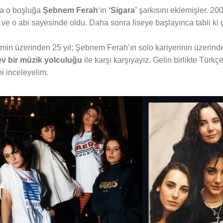
nca o boşluğa
Şebnem Ferah
‘ın
‘Sigara’
şarkısını eklemişler. 20
ı ve o abi sayesinde oldu. Daha sonra liseye başlayınca tabii ki 
memin üzerinden 25 yıl; Şebnem Ferah’ın solo kariyerinin üzerinde
v bir müzik yolculuğu
ile karşı karşıyayız. Gelin birlikte Türk
ni inceleyelim.