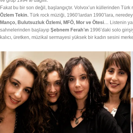
ve grup 1994’te dağılır.
Fakat bu bir son değil, başlangıçtır. Volvox’un küllerinden Türk 
Özlem Tekin.
Türk rock müziği, 1960’lardan 1990’lara, neredey
Manço, Bulutsuzluk Özlemi, MFÖ, Mor ve Ötesi
… Listenin yar
sahnelerinden başlayıp
Şebnem Ferah’ın
1996’daki solo girişi
kalıcı, üretken, müzikal sermayesi yüksek bir kadın sesini merkez