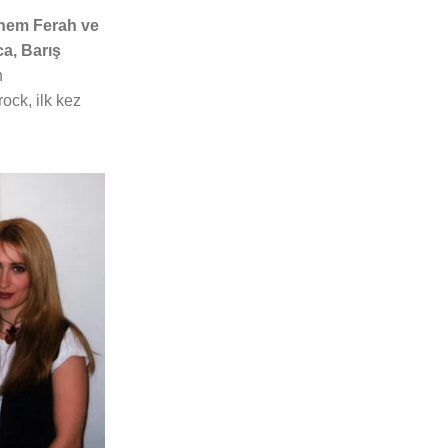
nem Ferah ve
a, Barış
n
ock, ilk kez