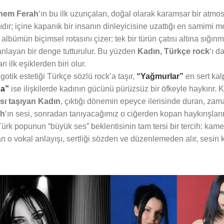
nem Ferah
‘ın bu ilk uzunçaları, doğal olarak karamsar bir atmos
ıdır; içine kapanık bir insanın dinleyicisine uzattığı en samimi m
 albümün biçimsel rotasını çizer: tek bir türün çatısı altına sığın
manlayan bir denge tutturulur. Bu yüzden
Kadın, Türkçe rock
‘ı d
n ilk eşiklerden biri olur.
gotik estetiği Türkçe sözlü rock’a taşır,
“Yağmurlar”
en sert kalp
na”
ise ilişkilerde kadının gücünü pürüzsüz bir öfkeyle haykırır. Kl
sı taşıyan Kadın
, çıktığı dönemin epeyce ilerisinde duran, zam
ah
‘ın sesi, sonradan tanıyacağımız o ciğerden kopan haykırışları
Türk popunun “büyük ses” beklentisinin tam tersi bir tercih: kame
n o vokal anlayışı, sertliği sözden ve düzenlemeden alır, sesin