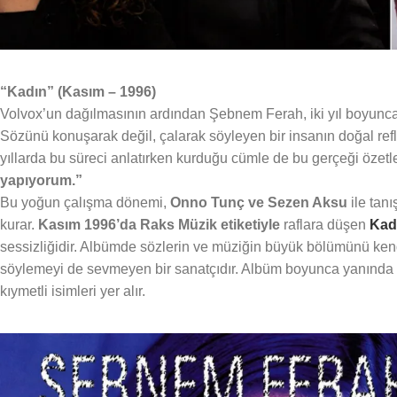
“Kadın” (Kasım – 1996)
Volvox’un dağılmasının ardından Şebnem Ferah, iki yıl boyunca
Sözünü konuşarak değil, çalarak söyleyen bir insanın doğal ref
yıllarda bu süreci anlatırken kurduğu cümle de bu gerçeği özetl
yapıyorum.”
Bu yoğun çalışma dönemi,
Onno Tunç ve Sezen Aksu
ile tan
kurar.
Kasım 1996’da Raks Müzik etiketiyle
raflara düşen
Kad
sessizliğidir. Albümde sözlerin ve müziğin büyük bölümünü kend
söylemeyi de sevmeyen bir sanatçıdır. Albüm boyunca yanında
kıymetli isimleri yer alır.