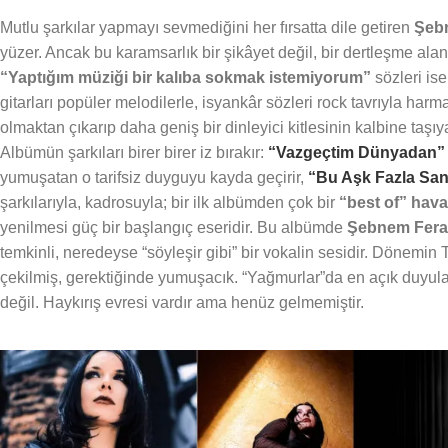
Mutlu şarkılar yapmayı sevmediğini her fırsatta dile getiren
Şeb
yüzer. Ancak bu karamsarlık bir şikâyet değil, bir dertleşme alan
“Yaptığım müziği bir kalıba sokmak istemiyorum”
sözleri ise
gitarları popüler melodilerle, isyankâr sözleri rock tavrıyla har
olmaktan çıkarıp daha geniş bir dinleyici kitlesinin kalbine taşıya
Albümün şarkıları birer birer iz bırakır:
“Vazgeçtim Dünyadan”
yumuşatan o tarifsiz duyguyu kayda geçirir,
“Bu Aşk Fazla Sa
şarkılarıyla, kadrosuyla; bir ilk albümden çok bir
“best of” hava
yenilmesi güç bir başlangıç eseridir. Bu albümde
Şebnem Fer
temkinli, neredeyse “söyleşir gibi” bir vokalin sesidir. Dönemin 
çekilmiş, gerektiğinde yumuşacık. “Yağmurlar”da en açık duyula
değil. Haykırış evresi vardır ama henüz gelmemiştir.