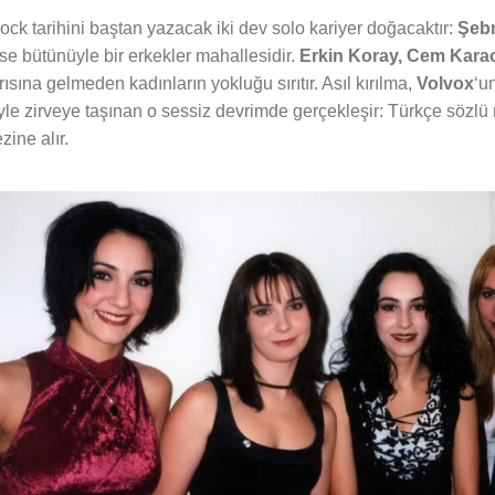
rock tarihini baştan yazacak iki dev solo kariyer doğacaktır:
Şeb
se bütünüyle bir erkekler mahallesidir.
Erkin Koray, Cem Karac
ısına gelmeden kadınların yokluğu sırıtır. Asıl kırılma,
Volvox
‘u
yle zirveye taşınan o sessiz devrimde gerçekleşir: Türkçe sözlü r
ine alır.