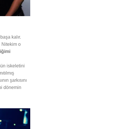
başa kalır.
 Nitekim o
iğimi
ün iskeletini
mıtılmış
nın şarkısını
bi dönemin