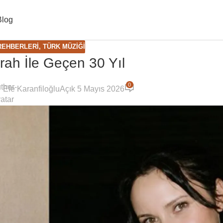
Blog
REHBERLERI
,
TÜRK MÜZIĞI
ah İle Geçen 30 Yıl
0
Efe Karanfiloğlu
Açık 5 Mayıs 2026