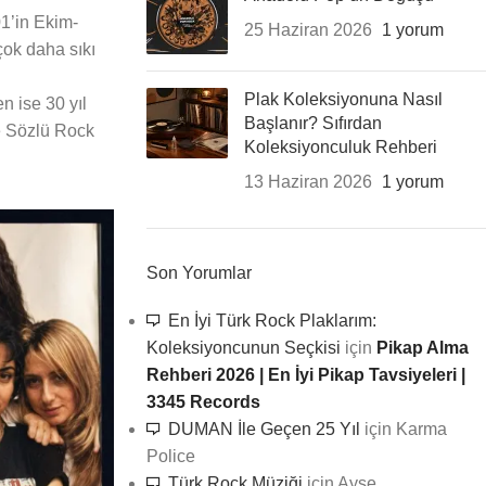
01’in Ekim-
25 Haziran 2026
1 yorum
çok daha sıkı
Plak Koleksiyonuna Nasıl
n ise 30 yıl
Başlanır? Sıfırdan
çe Sözlü Rock
Koleksiyonculuk Rehberi
13 Haziran 2026
1 yorum
Son Yorumlar
En İyi Türk Rock Plaklarım:
Koleksiyoncunun Seçkisi
için
Pikap Alma
Rehberi 2026 | En İyi Pikap Tavsiyeleri |
3345 Records
DUMAN İle Geçen 25 Yıl
için
Karma
Police
Türk Rock Müziği
için
Ayşe