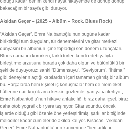
olduğu kadar, benim kendi hayat hikâyemde de dönüp dönüp
bakacağım bir sayfa gibi duruyor.
Akıldan Geçer – (2025 – Albüm – Rock, Blues Rock)
“Akıldan Geçer”, Emre Nalbantoğlu’nun bugüne kadar
biriktirdiği tüm duyguları, tür denemelerini ve gitar merkezli
dünyasını bir albümün içine topladığı son dönem uzunçaları.
Blues damarını korurken, farklı türleri kendi edebiyatıyla
birleştirme arzusunu burada çok daha olgun ve bütünlüklü bir
şekilde duyuyoruz; sanki “Dümensuyu”, “Seviyorum”, “İhtimal”
gibi deneylerin açtığı kapılardan içeri tamamen girmiş bir albüm
bu. Parçalarda hem kişisel iç konuşmalar hem de memleket
hâllerine dair küçük ama keskin gözlemler yan yana ilerliyor;
Emre Nalbantoğlu’nun hikâye anlatıcılığı biraz daha içsel, biraz
daha otobiyografik bir yere taşınıyor. Gitar soundu, önceki
işlerde olduğu gibi özenle öne yerleştirilmiş; şarkılar bittiğinde
melodiler kadar cümleler de akılda kalıyor. Kısacası “Akıldan
Geçer”, Emre Nalbantoğlu’nun kariyerinde “ben artık ne