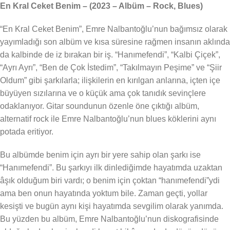
En Kral Ceket Benim – (2023 – Albüm – Rock, Blues)
“En Kral Ceket Benim”, Emre Nalbantoğlu’nun bağımsız olarak
yayımladığı son albüm ve kısa süresine rağmen insanın aklında
da kalbinde de iz bırakan bir iş. “Hanımefendi”, “Kalbi Çiçek”,
“Ayrı Ayrı”, “Ben de Çok İstedim”, “Takılmayın Peşime” ve “Şiir
Oldum” gibi şarkılarla; ilişkilerin en kırılgan anlarına, içten içe
büyüyen sızılarına ve o küçük ama çok tanıdık sevinçlere
odaklanıyor. Gitar soundunun özenle öne çıktığı albüm,
alternatif rock ile Emre Nalbantoğlu’nun blues köklerini aynı
potada eritiyor.
Bu albümde benim için ayrı bir yere sahip olan şarkı ise
“Hanımefendi”. Bu şarkıyı ilk dinlediğimde hayatımda uzaktan
âşık olduğum biri vardı; o benim için çoktan “hanımefendi”ydi
ama ben onun hayatında yoktum bile. Zaman geçti, yollar
kesişti ve bugün aynı kişi hayatımda sevgilim olarak yanımda.
Bu yüzden bu albüm, Emre Nalbantoğlu’nun diskografisinde