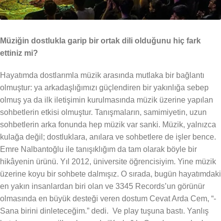
Müziğin dostlukla garip bir ortak dili olduğunu hiç fark
ettiniz mi?
Hayatımda dostlarımla müzik arasında mutlaka bir bağlantı
olmuştur: ya arkadaşlığımızı güçlendiren bir yakınlığa sebep
olmuş ya da ilk iletişimin kurulmasında müzik üzerine yapılan
sohbetlerin etkisi olmuştur. Tanışmaların, samimiyetin, uzun
sohbetlerin arka fonunda hep müzik var sanki. Müzik, yalnızca
kulağa değil; dostluklara, anılara ve sohbetlere de işler bence.
Emre Nalbantoğlu ile tanışıklığım da tam olarak böyle bir
hikâyenin ürünü. Yıl 2012, üniversite öğrencisiyim. Yine müzik
üzerine koyu bir sohbete dalmışız. O sırada, bugün hayatımdaki
en yakın insanlardan biri olan ve 3345 Records’un görünür
olmasında en büyük desteği veren dostum Cevat Arda Cem, “-
Sana birini dinleteceğim.” dedi. Ve play tuşuna bastı. Yanlış