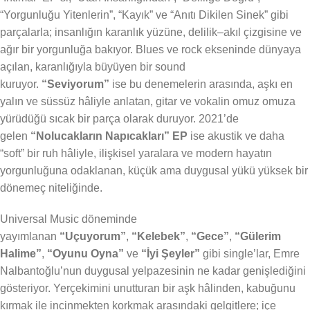
“Yorgunluğu Yitenlerin”, “Kayık” ve “Anıtı Dikilen Sinek” gibi
parçalarla; insanlığın karanlık yüzüne, delilik–akıl çizgisine ve
ağır bir yorgunluğa bakıyor. Blues ve rock ekseninde dünyaya
açılan, karanlığıyla büyüyen bir sound
kuruyor.
“Seviyorum”
ise bu denemelerin arasında, aşkı en
yalın ve süssüz hâliyle anlatan, gitar ve vokalin omuz omuza
yürüdüğü sıcak bir parça olarak duruyor. 2021’de
gelen
“Nolucakların Napıcakları” EP
ise akustik ve daha
“soft” bir ruh hâliyle, ilişkisel yaralara ve modern hayatın
yorgunluğuna odaklanan, küçük ama duygusal yükü yüksek bir
dönemeç niteliğinde.
Universal Music döneminde
yayımlanan
“Uçuyorum”
,
“Kelebek”
,
“Gece”
,
“Gülerim
Halime”
,
“Oyunu Oyna”
ve
“İyi Şeyler”
gibi single’lar, Emre
Nalbantoğlu’nun duygusal yelpazesinin ne kadar genişlediğini
gösteriyor. Yerçekimini unutturan bir aşk hâlinden, kabuğunu
kırmak ile incinmekten korkmak arasındaki gelgitlere; içe