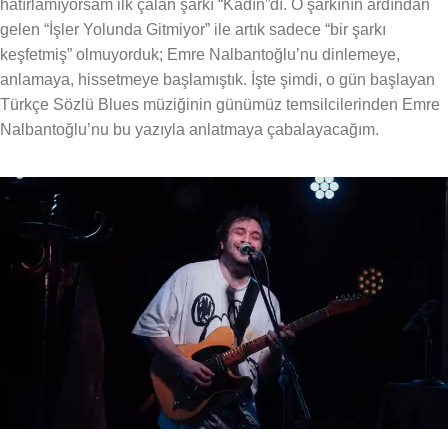
hatırlamıyorsam ilk çalan şarkı “Kadın”dı. O şarkının ardından
gelen “İşler Yolunda Gitmiyor” ile artık sadece “bir şarkı
keşfetmiş” olmuyorduk; Emre Nalbantoğlu’nu dinlemeye,
anlamaya, hissetmeye başlamıştık. İşte şimdi, o gün başlayan
Türkçe Sözlü Blues müziğinin günümüz temsilcilerinden Emre
Nalbantoğlu’nu bu yazıyla anlatmaya çabalayacağım.