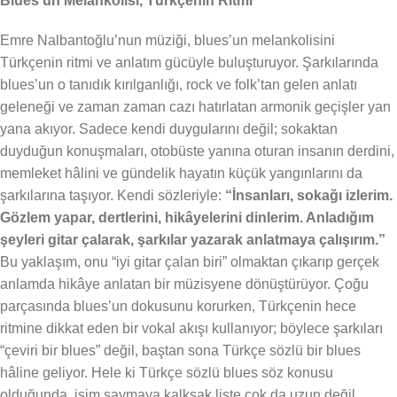
Blues’un Melankolisi, Türkçenin Ritmi
Emre Nalbantoğlu’nun müziği, blues’un melankolisini
Türkçenin ritmi ve anlatım gücüyle buluşturuyor. Şarkılarında
blues’un o tanıdık kırılganlığı, rock ve folk’tan gelen anlatı
geleneği ve zaman zaman cazı hatırlatan armonik geçişler yan
yana akıyor. Sadece kendi duygularını değil; sokaktan
duyduğun konuşmaları, otobüste yanına oturan insanın derdini,
memleket hâlini ve gündelik hayatın küçük yangınlarını da
şarkılarına taşıyor. Kendi sözleriyle:
“İnsanları, sokağı izlerim.
Gözlem yapar, dertlerini, hikâyelerini dinlerim. Anladığım
şeyleri gitar çalarak, şarkılar yazarak anlatmaya çalışırım.”
Bu yaklaşım, onu “iyi gitar çalan biri” olmaktan çıkarıp gerçek
anlamda hikâye anlatan bir müzisyene dönüştürüyor. Çoğu
parçasında blues’un dokusunu korurken, Türkçenin hece
ritmine dikkat eden bir vokal akışı kullanıyor; böylece şarkıları
“çeviri bir blues” değil, baştan sona Türkçe sözlü bir blues
hâline geliyor. Hele ki Türkçe sözlü blues söz konusu
olduğunda, isim saymaya kalksak liste çok da uzun değil.