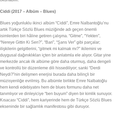
Ciddi (2017 – Albüm – Blues)
Blues yoğunluklu ikinci albüm “Ciddi”, Emre Nalbantoğlu’nu
artık Türkçe Sözlü Blues müziğinde adı geçen önemli
isimlerden biri hâline getiren çalışma. “Gitme”, “Yekten”,
“Nereye Gittin Ki Sen?”, “Bari”, “Şans Ver” gibi parçalar;
ilişkilerin gelgitlerini, “gitmek mi kalmak mı?” ikilemini ve
duygusal dağınıklıkları içten bir anlatımla ele alıyor. Gitar yine
merkezde ancak ilk albüme göre daha oturmuş, daha dengeli
ve kontrollü bir düzenleme dili hissediliyor; sanki “Derdi
Neydi?”nin delişmen enerjisi burada daha bilinçli bir
müzisyenliğe evrilmiş. Bu albümle birlikte Emre Nalbatoğlu
hem kendi edebiyatını hem de blues formunu daha net
tanımlıyor ve dinleyiciye “ben buyum” diyen bir kimlik sunuyor.
Kısacası “Ciddi”, hem kariyerinde hem de Türkçe Sözlü Blues
ekseninde bir sağlamlık manifestosu gibi duruyor.