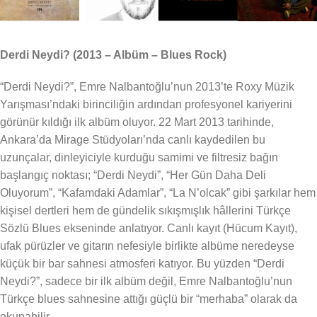
Derdi Neydi? (2013 – Albüm – Blues Rock)
“Derdi Neydi?”, Emre Nalbantoğlu’nun 2013’te Roxy Müzik
Yarışması’ndaki birinciliğin ardından profesyonel kariyerini
görünür kıldığı ilk albüm oluyor. 22 Mart 2013 tarihinde,
Ankara’da Mirage Stüdyoları’nda canlı kaydedilen bu
uzunçalar, dinleyiciyle kurduğu samimi ve filtresiz bağın
başlangıç noktası; “Derdi Neydi”, “Her Gün Daha Deli
Oluyorum”, “Kafamdaki Adamlar”, “La N’olcak” gibi şarkılar hem
kişisel dertleri hem de gündelik sıkışmışlık hâllerini Türkçe
Sözlü Blues ekseninde anlatıyor. Canlı kayıt (Hücum Kayıt),
ufak pürüzler ve gitarın nefesiyle birlikte albüme neredeyse
küçük bir bar sahnesi atmosferi katıyor. Bu yüzden “Derdi
Neydi?”, sadece bir ilk albüm değil, Emre Nalbantoğlu’nun
Türkçe blues sahnesine attığı güçlü bir “merhaba” olarak da
okunabilir.