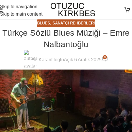
Skip to navigation
Skip to main content
BLUES
,
SANATÇI REHBERLERI
Türkçe Sözlü Blues Müziği – Emre
Nalbantoğlu
0
Efe Karanfiloğlu
Açık 6 Aralık 2025