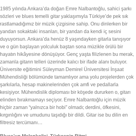
1985 yılında Ankara’da doğan Emre Nalbantoğlu, sahici şarkı
sözleri ve blues temelli gitar yaklaşımıyla Türkiye’de pek sık
rastlamadığımız bir müzik çizgisine sahip. Onu dinlerken bir
yandan sokaktaki insanları, bir yandan da kendi iç sesini
duyuyorsun. Ankara’da henüz 8 yaşındayken gitarla tanışıyor
ve o gün başlayan yolculuk baştan sona müzikle örülü bir
hayatın hikâyesine dönüşüyor. Genç yaşta filizlenen bu merak,
zamanla gitarın telleri üzerinde kalıcı bir ifade alanı buluyor.
Üniversite eğitimini Süleyman Demirel Üniversitesi İnşaat
Mühendisliği bölümünde tamamlıyor ama yolu projelerden çok
şarkılarla, hesap makinelerinden çok amfi ve pedallarla
kesişiyor. Mühendislik diploması bir köşede dururken o, gitarı
elinden bırakmamayı seçiyor. Emre Nalbantoğlu için müzik
hiçbir zaman “yalnızca bir hobi” olmadı; derdini, öfkesini,
kırgınlığını ve umudunu taşıdığı bir dildi. Gitar ise bu dilin en
filtresiz tercümanı…