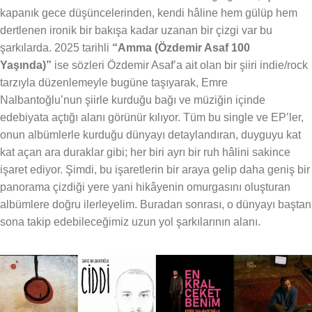
kapanık gece düşüncelerinden, kendi hâline hem gülüp hem
dertlenen ironik bir bakışa kadar uzanan bir çizgi var bu
şarkılarda. 2025 tarihli
“Amma (Özdemir Asaf 100
Yaşında)”
ise sözleri Özdemir Asaf’a ait olan bir şiiri indie/rock
tarzıyla düzenlemeyle bugüne taşıyarak, Emre
Nalbantoğlu’nun şiirle kurduğu bağı ve müziğin içinde
edebiyata açtığı alanı görünür kılıyor. Tüm bu single ve EP’ler,
onun albümlerle kurduğu dünyayı detaylandıran, duyguyu kat
kat açan ara duraklar gibi; her biri ayrı bir ruh hâlini sakince
işaret ediyor. Şimdi, bu işaretlerin bir araya gelip daha geniş bir
panorama çizdiği yere yani hikâyenin omurgasını oluşturan
albümlere doğru ilerleyelim. Buradan sonrası, o dünyayı baştan
sona takip edebileceğimiz uzun yol şarkılarının alanı.