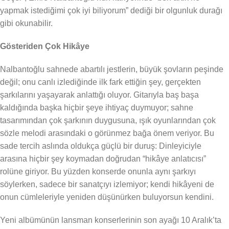
yapmak istediğimi çok iyi biliyorum” dediği bir olgunluk durağı
gibi okunabilir.
Gösteriden Çok Hikâye
Nalbantoğlu sahnede abartılı jestlerin, büyük şovların peşinde
değil; onu canlı izlediğinde ilk fark ettiğin şey, gerçekten
şarkılarını yaşayarak anlattığı oluyor. Gitarıyla baş başa
kaldığında başka hiçbir şeye ihtiyaç duymuyor; sahne
tasarımından çok şarkının duygusuna, ışık oyunlarından çok
sözle melodi arasındaki o görünmez bağa önem veriyor. Bu
sade tercih aslında oldukça güçlü bir duruş: Dinleyiciyle
arasına hiçbir şey koymadan doğrudan “hikâye anlatıcısı”
rolüne giriyor. Bu yüzden konserde onunla aynı şarkıyı
söylerken, sadece bir sanatçıyı izlemiyor; kendi hikâyeni de
onun cümleleriyle yeniden düşünürken buluyorsun kendini.
Yeni albümünün lansman konserlerinin son ayağı 10 Aralık’ta