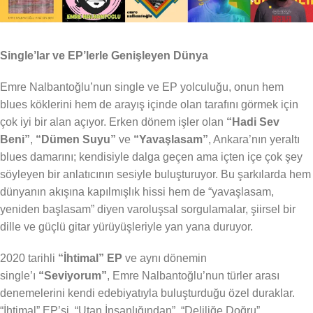
Single’lar ve EP’lerle Genişleyen Dünya
Emre Nalbantoğlu’nun single ve EP yolculuğu, onun hem
blues köklerini hem de arayış içinde olan tarafını görmek için
çok iyi bir alan açıyor. Erken dönem işler olan
“Hadi Sev
Beni”
,
“Dümen Suyu”
ve
“Yavaşlasam”
, Ankara’nın yeraltı
blues damarını; kendisiyle dalga geçen ama içten içe çok şey
söyleyen bir anlatıcının sesiyle buluşturuyor. Bu şarkılarda hem
dünyanın akışına kapılmışlık hissi hem de “yavaşlasam,
yeniden başlasam” diyen varoluşsal sorgulamalar, şiirsel bir
dille ve güçlü gitar yürüyüşleriyle yan yana duruyor.
2020 tarihli
“İhtimal” EP
ve aynı dönemin
single’ı
“Seviyorum”
, Emre Nalbantoğlu’nun türler arası
denemelerini kendi edebiyatıyla buluşturduğu özel duraklar.
“İhtimal” EP’si, “Utan İnsanlığından”, “Deliliğe Doğru”,